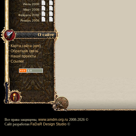
Июль 2008:
|
Март 2008:
|
Февраль 2008:
|
Январь 2008:
|
О сайте
·
Карта сайта
(
xml
)
·
Обратная связь
·
Наши проекты
·
Ссылки
Все права защищены,
www.amdm.org.ru
2008-
2026 ©
Сайт разработан
FaDaR Design Studio
©