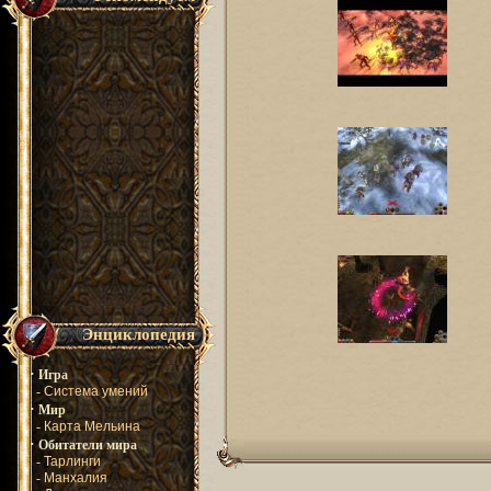
Энциклопедия
·
Игра
-
Система умений
·
Мир
-
Карта Мельина
·
Обитатели мира
-
Тарлинги
-
Манхалия