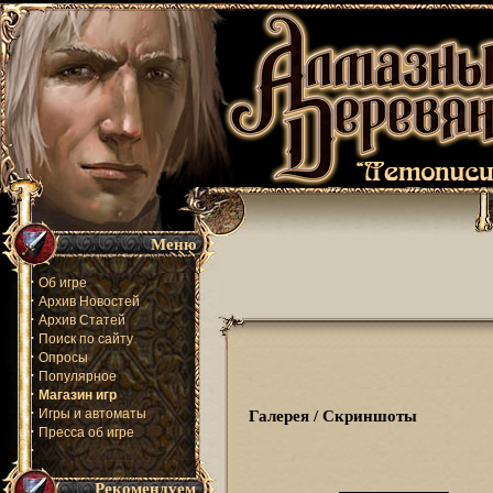
Меню
·
Об игре
·
Архив Новостей
·
Архив Статей
·
Поиск по сайту
·
Опросы
·
Популярное
·
Магазин игр
·
Игры и автоматы
Галерея / Скриншоты
·
Пресса об игре
·
Рекомендуем