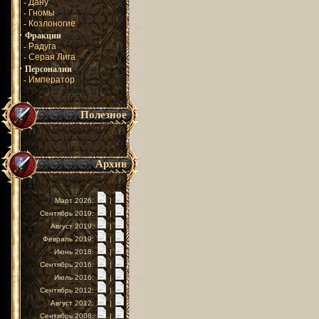
-
Дану
-
Гномы
-
Козлоногие
·
Фракции
-
Радуга
-
Серая Лига
·
Персоналии
-
Император
Полезное
Архив
Март 2026:
|
Сентябрь 2019:
|
Август 2019:
|
Февраль 2019:
|
Июнь 2018:
|
Сентябрь 2016:
|
Июль 2016:
|
Сентябрь 2012:
|
Август 2012:
|
Сентябрь 2008:
|