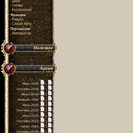
-
Дану
-
Гномы
-
Козлоногие
·
Фракции
-
Радуга
-
Серая Лига
·
Персоналии
-
Император
Полезное
Архив
Март 2026:
|
Сентябрь 2019:
|
Август 2019:
|
Февраль 2019:
|
Июнь 2018:
|
Сентябрь 2016:
|
Июль 2016:
|
Сентябрь 2012:
|
Август 2012:
|
Сентябрь 2008:
|