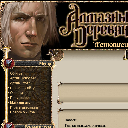
Меню
·
Об игре
·
Архив Новостей
·
Архив Статей
·
Поиск по сайту
·
Опросы
·
Популярное
·
Магазин игр
·
Игры и автоматы
·
Пресса об игре
·
Новость
Там, где отдыхают мертвецы
Рекомендуем