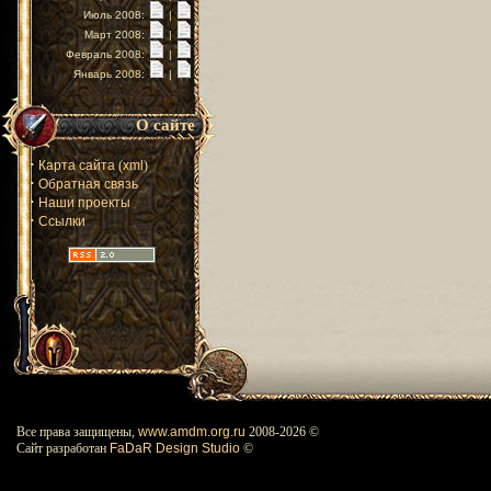
Июль 2008:
|
Март 2008:
|
Февраль 2008:
|
Январь 2008:
|
О сайте
·
Карта сайта
(
xml
)
·
Обратная связь
·
Наши проекты
·
Ссылки
Все права защищены,
www.amdm.org.ru
2008-
2026 ©
Сайт разработан
FaDaR Design Studio
©