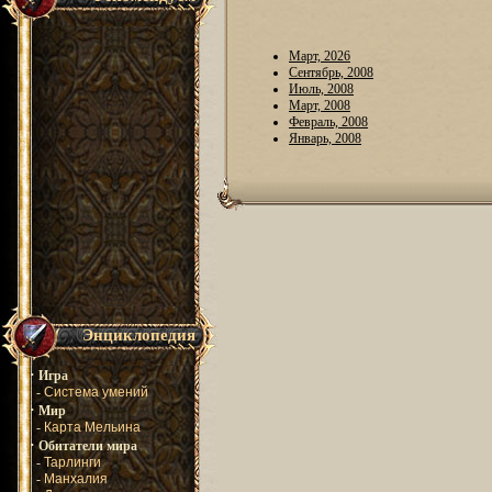
Март, 2026
Сентябрь, 2008
Июль, 2008
Март, 2008
Февраль, 2008
Январь, 2008
Энциклопедия
·
Игра
-
Система умений
·
Мир
-
Карта Мельина
·
Обитатели мира
-
Тарлинги
-
Манхалия