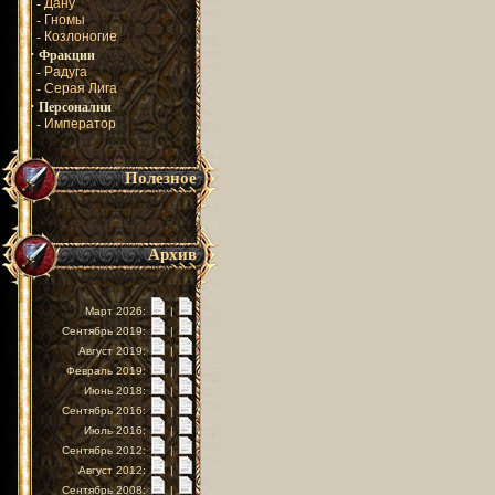
-
Дану
-
Гномы
-
Козлоногие
·
Фракции
-
Радуга
-
Серая Лига
·
Персоналии
-
Император
Полезное
Архив
Март 2026:
|
Сентябрь 2019:
|
Август 2019:
|
Февраль 2019:
|
Июнь 2018:
|
Сентябрь 2016:
|
Июль 2016:
|
Сентябрь 2012:
|
Август 2012:
|
Сентябрь 2008:
|