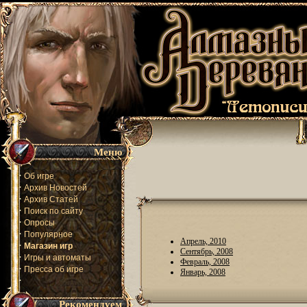
Меню
·
Об игре
·
Архив Новостей
·
Архив Статей
·
Поиск по сайту
·
Опросы
·
Популярное
Апрель, 2010
·
Магазин игр
Сентябрь, 2008
·
Игры и автоматы
Февраль, 2008
·
Пресса об игре
Январь, 2008
·
Рекомендуем