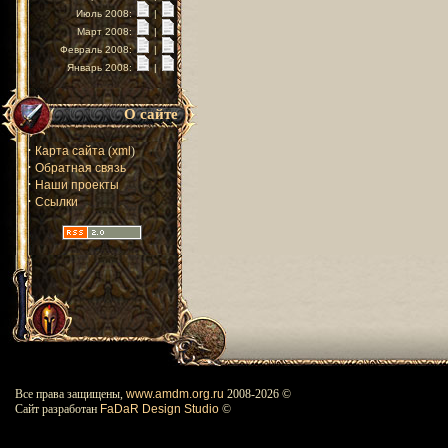
Июль 2008:
|
Март 2008:
|
Февраль 2008:
|
Январь 2008:
|
О сайте
·
Карта сайта
(
xml
)
·
Обратная связь
·
Наши проекты
·
Ссылки
Все права защищены,
www.amdm.org.ru
2008-
2026 ©
Сайт разработан
FaDaR Design Studio
©