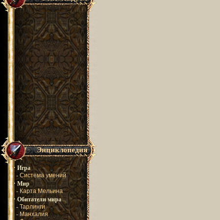
Энциклопедия
·
Игра
-
Система умений
·
Мир
-
Карта Мельина
·
Обитатели мира
-
Тарлинги
-
Манхалия