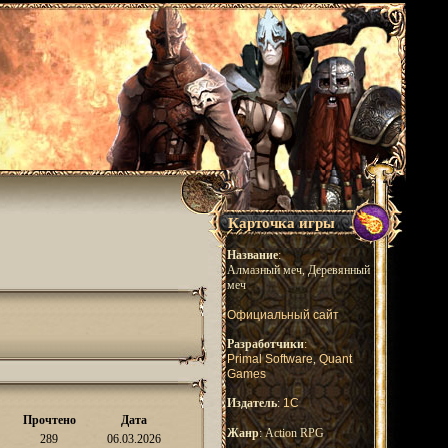
Карточка игры
Название
:
Алмазный меч, Деревянный
меч
Официальный сайт
Разработчики
:
Primal Software
,
Quant
Games
Издатель
:
1С
Прочтено
Дата
Жанр
: Action RPG
289
06.03.2026