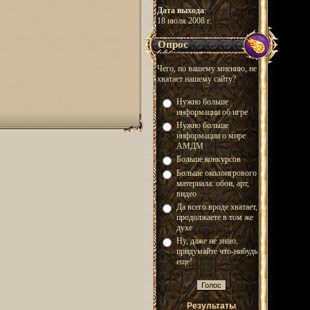
Дата выхода
:
18 июля 2008 г.
Опрос
Чего, по вашему мнению, не
хватает нашему сайту?
Нужно больше
информации об игре
Нужно больше
информации о мире
АМДМ
Больше конкурсов
Больше околоигрового
материала: обои, арт,
видео
Да всего вроде хватает,
продолжаете в том же
духе
Ну, даже не знаю,
придумайте что-нибудь
еще!
Результаты