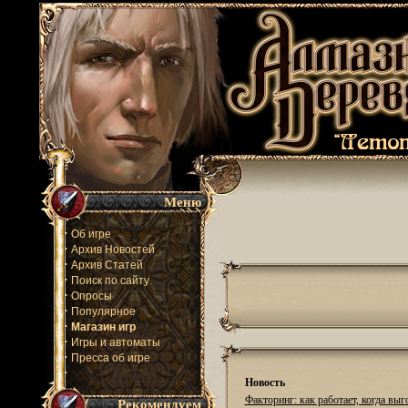
Меню
·
Об игре
·
Архив Новостей
·
Архив Статей
·
Поиск по сайту
·
Опросы
·
Популярное
·
Магазин игр
·
Игры и автоматы
·
Пресса об игре
·
Новость
Факторинг: как работает, когда выг
Рекомендуем