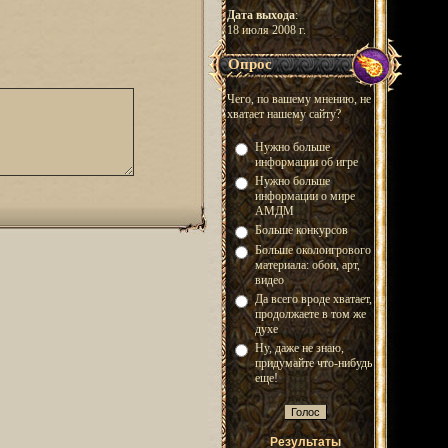
Дата выхода
:
18 июля 2008 г.
Опрос
Чего, по вашему мнению, не
хватает нашему сайту?
Нужно больше
информации об игре
Нужно больше
информации о мире
АМДМ
Больше конкурсов
Больше околоигрового
материала: обои, арт,
видео
Да всего вроде хватает,
продолжаете в том же
духе
Ну, даже не знаю,
придумайте что-нибудь
еще!
Результаты