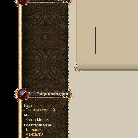
Энциклопедия
·
Игра
-
Система умений
·
Мир
-
Карта Мельина
·
Обитатели мира
-
Тарлинги
-
Манхалия