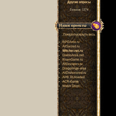
Другие опросы
Голосов: 1374
Наши проекты
Показать\скрыть весь
RPGArea.ru
AllSacred.ru
Witcher.net.ru
DiabloArea.net
RisenGame.ru
AllDisciples.ru
DragonAge-area
AllDishonored.ru
APB: RUloaded
ACR-Game
Watch Dogs