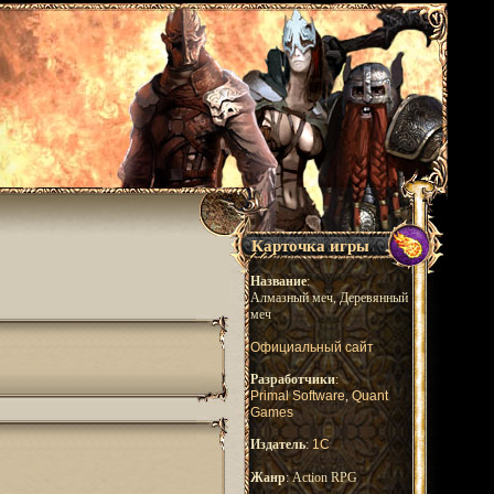
Карточка игры
Название
:
Алмазный меч, Деревянный
меч
Официальный сайт
Разработчики
:
Primal Software
,
Quant
Games
Издатель
:
1С
Жанр
: Action RPG