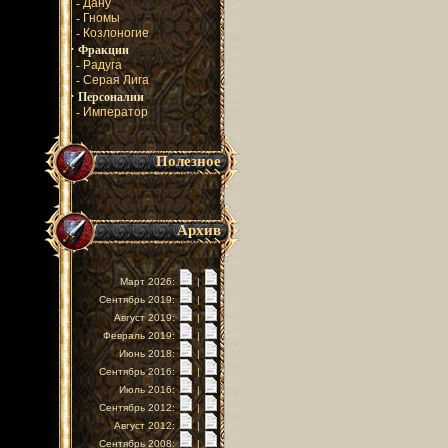
-
Дану
-
Гномы
-
Козлоногие
·
Фракции
-
Радуга
-
Серая Лига
·
Персоналии
-
Император
Полезное
Архив
Март 2026:
|
Сентябрь 2019:
|
Август 2019:
|
Февраль 2019:
|
Июнь 2018:
|
Сентябрь 2016:
|
Июль 2016:
|
Сентябрь 2012:
|
Август 2012:
|
Сентябрь 2008:
|