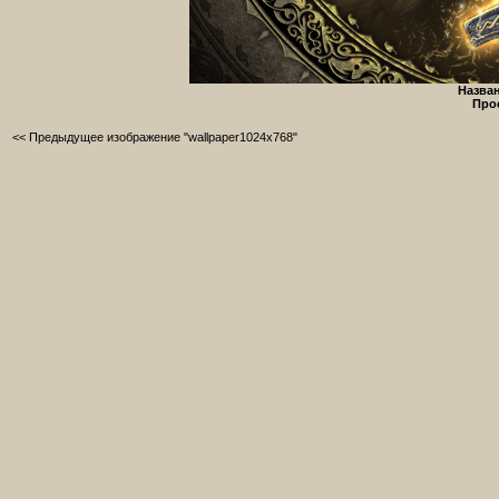
Назван
Про
<< Предыдущее изображение "wallpaper1024x768"